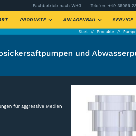
Fachbetrieb nach WHG
Telefon: +49 35056 2
ART
PRODUKTE
ANLAGENBAU
SERVICE
Start
Produkte
Pump
losickersaftpumpen und Abwasser
tungen für aggressive Medien