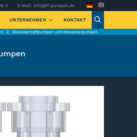
36-0
E-Mail: info@ff-pumpen.de
UNTERNEHMEN
KONTAKT
en
Silosickersaftpumpen und Abwasserpumpen
pumpen