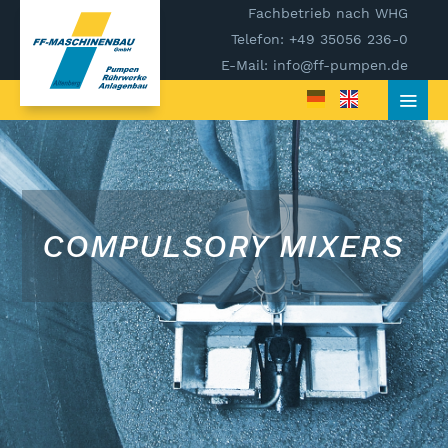
Fachbetrieb nach WHG
Telefon: +49 35056 236-0
E-Mail: info@ff-pumpen.de
COMPULSORY MIXERS