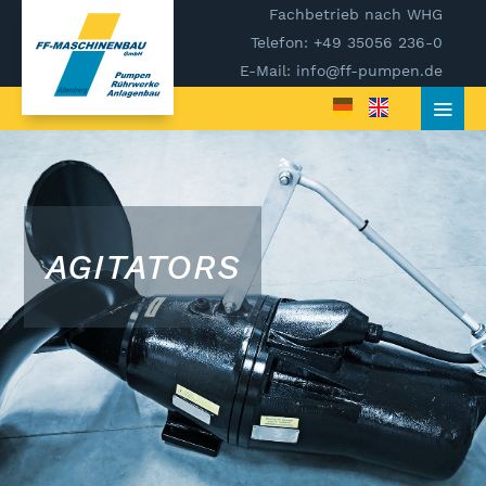
Fachbetrieb nach WHG
Telefon: +49 35056 236-0
E-Mail: info@ff-pumpen.de
AGITATORS